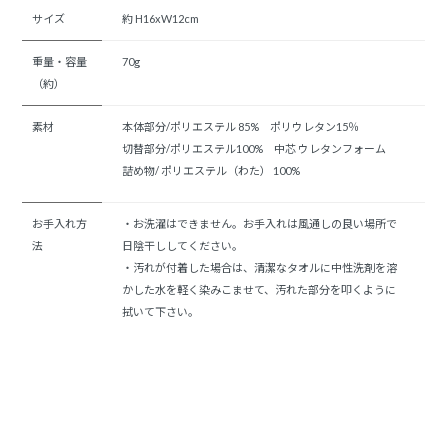
サイズ
約 H16xW12cm
重量・容量
70g
（約）
素材
本体部分/ポリエステル 85% ポリウレタン15％
切替部分/ポリエステル100% 中芯 ウレタンフォーム
詰め物/ ポリエステル（わた） 100%
お手入れ方
・お洗濯はできません。お手入れは風通しの良い場所で
法
日陰干ししてください。
・汚れが付着した場合は、清潔なタオルに中性洗剤を溶
かした水を軽く染みこませて、汚れた部分を叩くように
拭いて下さい。