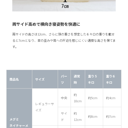
両サイド高めで横向き寝姿勢を快適に
両サイドの高さは12cm、さらに頭の重さを想定した６キロの重りを載せ
ると7cmとなり、首の歪みや肩への圧迫を感じにくい適度な高さを保てま
す。
パー
通常
重り５
重り６
商品名
サイズ
ツ
時
キロ
キロ
約
中央
約5cm
約4cm
10cm
レギュラーサ
イズ
サイ
約
約8cm
約7cm
メグミ
ド
12cm
ネイチャーメ