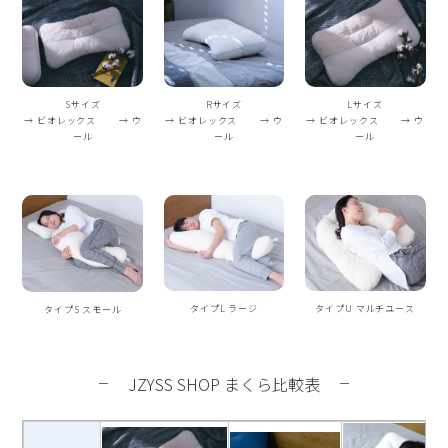
Sサイズ
Rサイズ
Lサイズ
→
ビオレックス
→
ウ
→
ビオレックス
→
ウ
→
ビオレックス
→
ウ
ール
ール
ール
タイプL ラージ
タイプU マルチユース
タイプS スモール
JZYSS SHOP まくら比較表