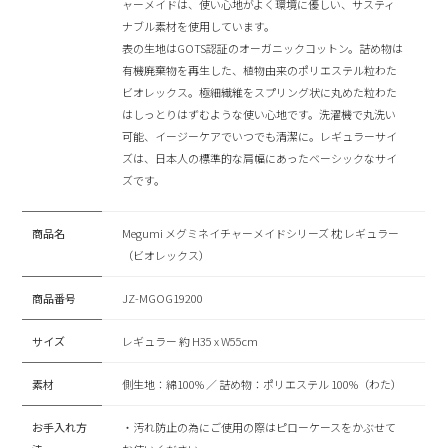
ャーメイドは、使い心地がよく環境に優しい、サスティ
ナブル素材を使用しています。
表の生地はGOTS認証のオーガニックコットン。詰め物は
有機廃棄物を再生した、植物由来のポリエステル粒わた
ビオレックス。極細繊維をスプリング状に丸めた粒わた
はしっとりはずむような使い心地です。洗濯機で丸洗い
可能、イージーケアでいつでも清潔に。レギュラーサイ
ズは、日本人の標準的な肩幅にあったベーシックなサイ
ズです。
商品名
Megumi メグミネイチャーメイドシリーズ 枕 レギュラー
（ビオレックス）
商品番号
JZ-MGOG19200
サイズ
レギュラー 約 H35 x W55cm
素材
側生地：綿100% ／ 詰め物：ポリエステル 100%（わた）
お手入れ方
・汚れ防止の為にご使用の際はピローケースをかぶせて