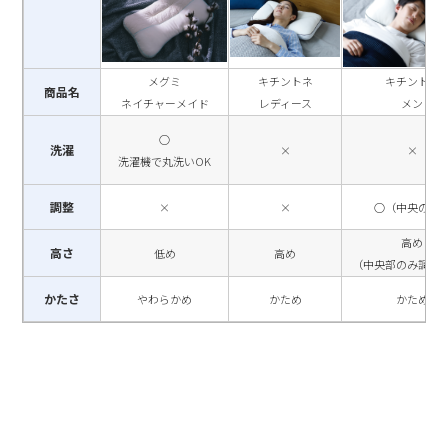
メグミ
キチントネ
キチントネ
商品名
ネイチャーメイド
レディース
メン
○
洗濯
×
×
洗濯機で丸洗いOK
調整
×
×
○（中央のみ
高め
高さ
低め
高め
（中央部のみ調整
かたさ
やわらかめ
かため
かため