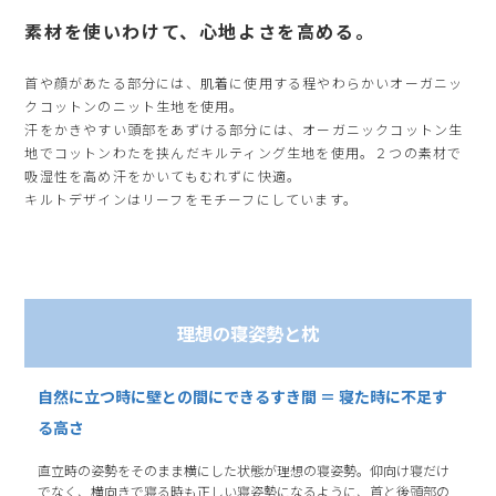
素材を使いわけて、心地よさを高める。
首や顔があたる部分には、肌着に使用する程やわらかいオーガニッ
クコットンのニット生地を使用。
汗をかきやすい頭部をあずける部分には、オーガニックコットン生
地でコットンわたを挟んだキルティング生地を使用。２つの素材で
吸湿性を高め汗をかいてもむれずに快適。
キルトデザインはリーフをモチーフにしています。
理想の寝姿勢と枕
自然に立つ時に壁との間にできるすき間 ＝ 寝た時に不足す
る高さ
直立時の姿勢をそのまま横にした状態が理想の寝姿勢。仰向け寝だけ
でなく、横向きで寝る時も正しい寝姿勢になるように、首と後頭部の