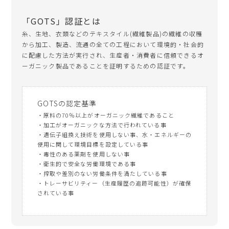
「GOTS」認証とは
糸、生地、衣類などのテキスタイル(繊維製品)の繊維の収穫
から加工、製造、流通の全ての工程において環境的・社会的
に配慮した方法が実行され、生産者・消費者に信頼できるオ
ーガニック製品であることを証明するための認証です。
GOTSの認定基準
・原料の70％以上がオーガニック繊維であること
・加工がオーガニックな方法で行われている事
・遺伝子組換え技術を使用しない事、水・エネルギーの
使用に関して環境目標を設定している事
・毒性のある薬剤を使用しない事
・衛生的で安全な労働環境である事
・搾取や差別のない労働条件を満たしている事
・トレーサビリティー（生産履歴の追跡可能性）が確保
されている事